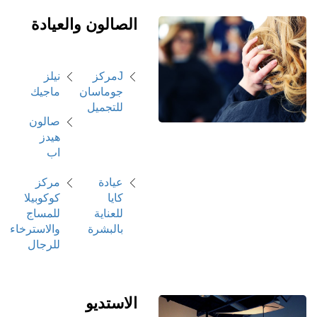
الصالون والعيادة
Jمركز
نيلز
جوماسان
ماجيك
للتجميل
صالون
هيدز
اب
عيادة
مركز
كايا
كوكوبيلا
للعناية
للمساج
بالبشرة
والاسترخاء
للرجال
الاستديو