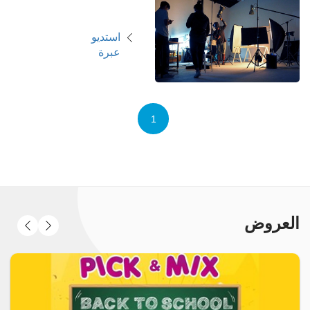
استديو
عبرة
1
العروض