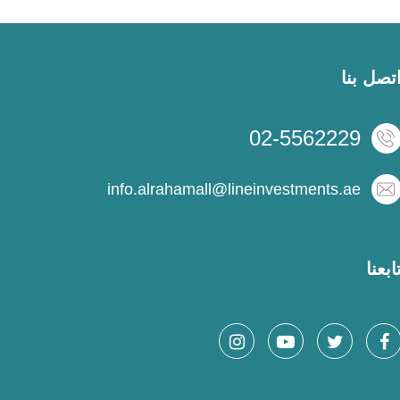
تصل بنا
02-5562229
info.alrahamall@lineinvestments.ae
ابعنا
المول
من الأحد للأربعاء - 10 صباحا حتى 11 مساءا