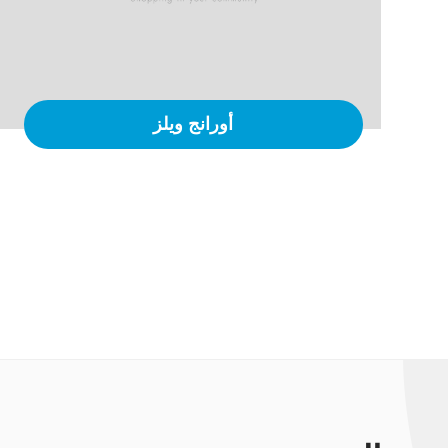
أورانج ويلز